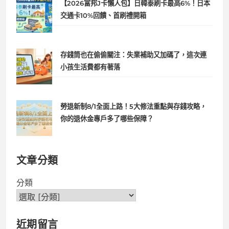
【2026富邦J卡懶人包】日韓泰刷卡最高6%！日本
交通卡10%回饋、首刷禮開箱
存錢筒也在偷偷關注：失業補助又加碼了，這次連
小孩生活費都有著落
勞退新制8/1全面上路！5大修法重點與存錢攻略，
你的退休金專戶多了哪些保障？
文章分類
分類
近期留言