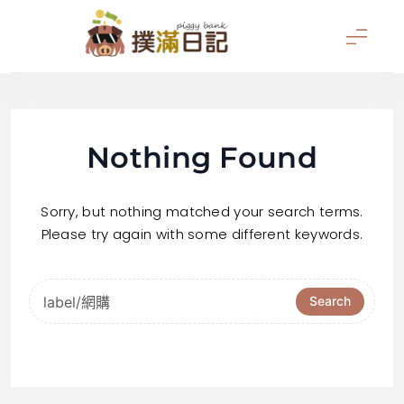
Skip
to
content
撲滿日記
Nothing Found
Sorry, but nothing matched your search terms.
Please try again with some different keywords.