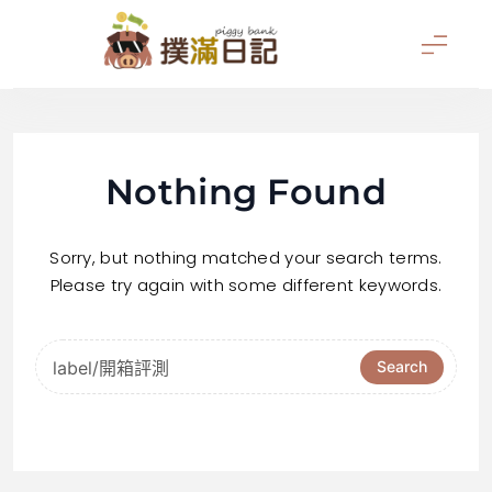
Skip
to
content
撲滿日記
Nothing Found
Sorry, but nothing matched your search terms.
Please try again with some different keywords.