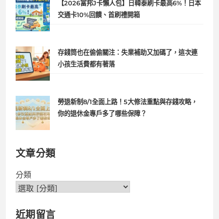
【2026富邦J卡懶人包】日韓泰刷卡最高6%！日本
交通卡10%回饋、首刷禮開箱
存錢筒也在偷偷關注：失業補助又加碼了，這次連
小孩生活費都有著落
勞退新制8/1全面上路！5大修法重點與存錢攻略，
你的退休金專戶多了哪些保障？
文章分類
分類
近期留言