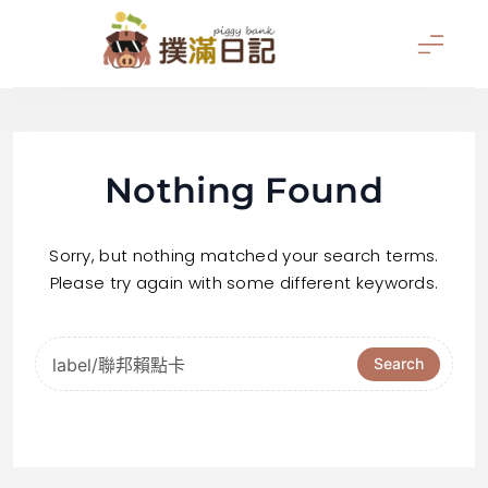
Skip
to
content
撲滿日記
Nothing Found
Sorry, but nothing matched your search terms.
Please try again with some different keywords.