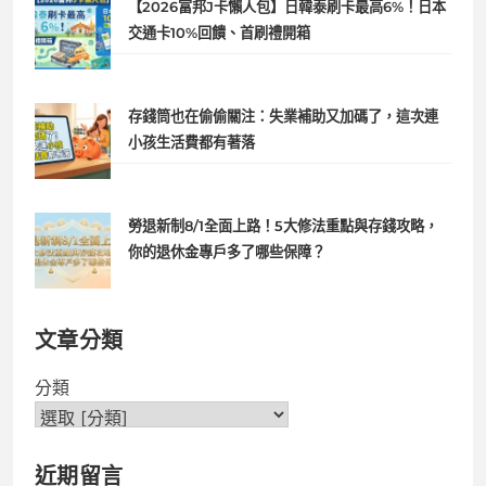
【2026富邦J卡懶人包】日韓泰刷卡最高6%！日本
交通卡10%回饋、首刷禮開箱
存錢筒也在偷偷關注：失業補助又加碼了，這次連
小孩生活費都有著落
勞退新制8/1全面上路！5大修法重點與存錢攻略，
你的退休金專戶多了哪些保障？
文章分類
分類
近期留言